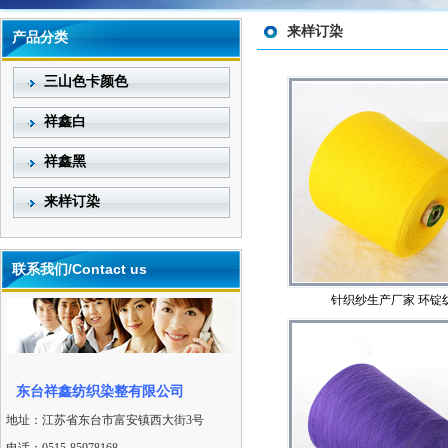
来样订染
产品分类
三山色卡颜色
祥鑫白
祥鑫黑
来样订染
联系我们/Contact us
针织纱生产厂家 环锭
东台祥鑫纺织染整有限公司
地址：江苏省东台市富安镇西大街3号