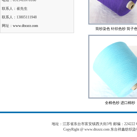
电话：0515-85978168
联系人：崔先生
联系人：13805111948
网址：
www.dtxxrz.com
筒纱染色 针织色纱 筒子
全棉色纱 进口棉纱
地址：江苏省东台市富安镇西大街3号 邮编：224222 电话:0515
CopyRight @
www.dtxxrz.com
东台祥鑫纺织染整有限公